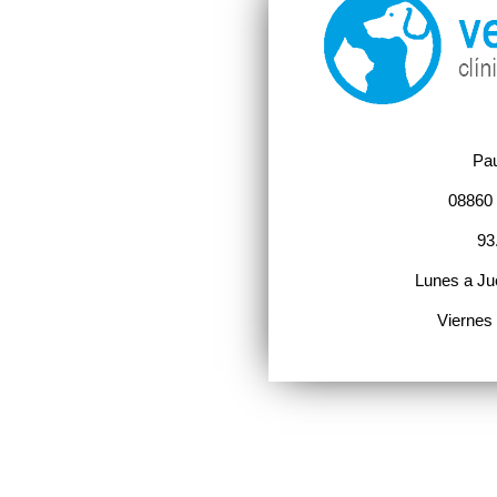
Pau
08860 
93
Lunes a Ju
Viernes 