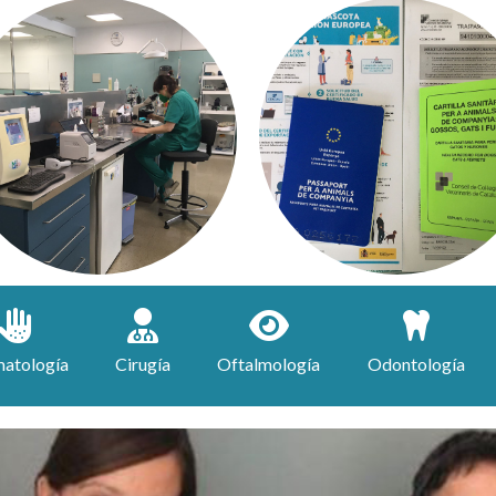
OFTALMOLOGÍA
CIRUGÍA
OFTALMOLÓGIC
LABORATORIO
DOCUMENTACIÓ
atología
Cirugía
Oftalmología
Odontología